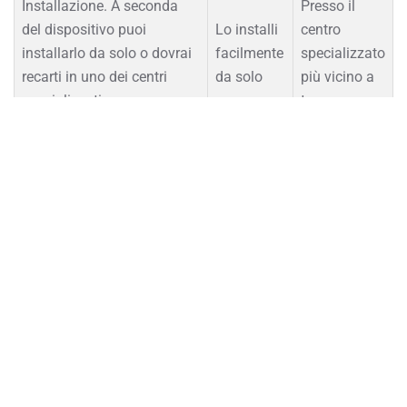
Installazione. A seconda
Presso il
del dispositivo puoi
Lo installi
centro
installarlo da solo o dovrai
facilmente
specializzato
recarti in uno dei centri
da solo
più vicino a
specializzati.
te
Ti consente di attivare la
ricerca del veicolo in caso
✅
✅
di furto
Ti permette di conoscere
l’esatta ubicazione del
veicolo per contestazioni di
✅
✅
multe, sinistri falsi e
richieste di risarcimento
immotivate
Rileva In tempo reale
l’eventuale urto (crash o
✅
✅