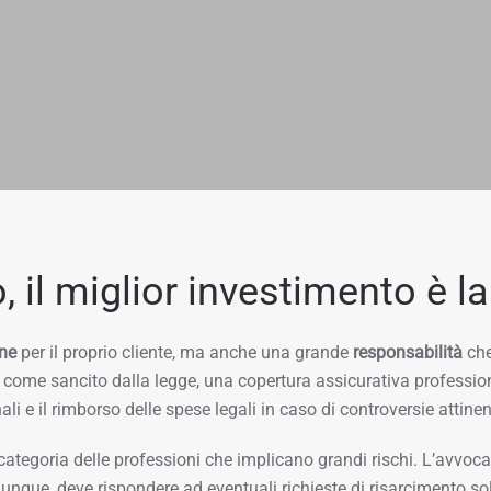
 il miglior investimento è la
ne
per il proprio cliente, ma anche una grande
responsabilità
che
me sancito dalla legge, una copertura assicurativa professional
li e il rimborso delle spese legali in caso di controversie attinenti
categoria delle professioni che implicano grandi rischi. L’avvocat
dunque, deve rispondere ad eventuali richieste di risarcimento so