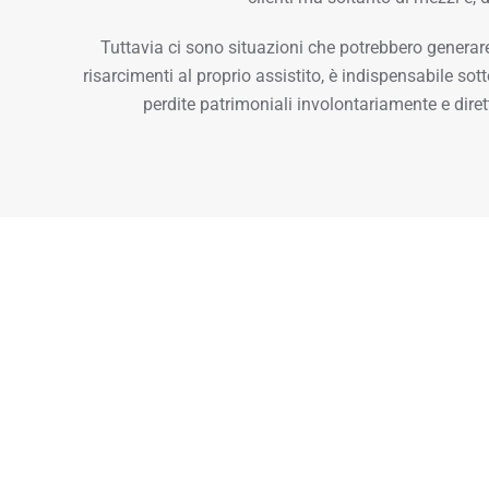
Tuttavia ci sono situazioni che potrebbero generar
risarcimenti al proprio assistito, è indispensabile sot
perdite patrimoniali involontariamente e dire
Scegli un'as
La tutela delle professioni assicura la responsabilit
annuale, i
danni involontariamente c
Per esempio l’Assicurazione Groupama
Tutela profes