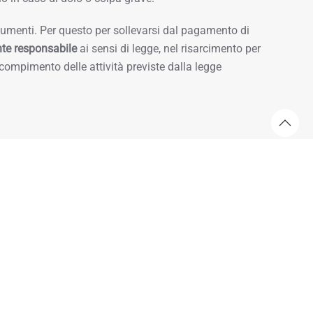
cumenti. Per questo per sollevarsi dal pagamento di
nte responsabile
ai sensi di legge, nel risarcimento per
compimento delle attività previste dalla legge
futuro sereno
à professionale e copre, con il pagamento di un premio
 danni corporali e per danni materiali.
sabilità civile professionale
e
protezione legale, delle