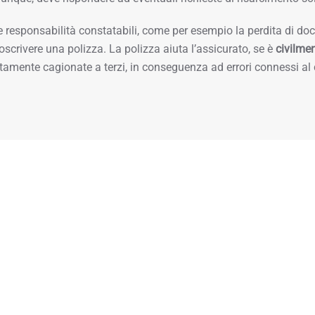
e responsabilità constatabili, come per esempio la perdita di do
toscrivere una polizza. La polizza aiuta l’assicurato, se è
civilme
ttamente cagionate a terzi, in conseguenza ad errori connessi al 
sicurazione professionale, scegli un 
à civile derivante all’assicurato dall’esercizio della sua attivit
agionati a terzi
, compresi i clienti, per perdite patrimoniali, per
sione area legale
è strutturata su due settori di coperture,
respon
quali la seconda è facoltativa.