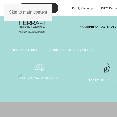
0521 234831
193/A, Via La Spezia - 43126 Parm
Skip to main content
HOME
PRIVATI
AZIENDE
L
Uncategorised
Assicurazione Avvocati
ASSICURAZIONE AUTO
INFORTUNI ALLA