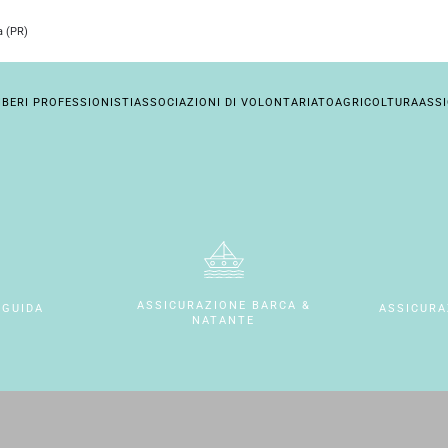
a (PR)
IBERI PROFESSIONISTI
ASSOCIAZIONI DI VOLONTARIATO
AGRICOLTURA
ASS
ASSICURAZIONE BARCA &
 GUIDA
ASSICURA
NATANTE